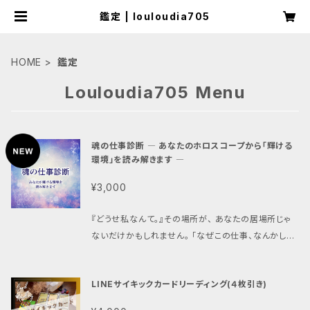
鑑定 | louloudia705
HOME
鑑定
Louloudia705 Menu
魂の仕事診断 ― あなたのホロスコープから「輝ける
環境」を読み解きます ―
¥3,000
『どうせ私なんて。』その場所が、 あなたの居場所じゃ
ないだけかもしれません。 「なぜこの仕事、なんかしん
どいんだろう」 「向いてる仕事って、本当にあるのかな」
「もっと自分に合う環境があるはずなのに」 そんな感
LINEサイキックカードリーディング(４枚引き)
覚、ずっと「まぁいっか」で抱えてきていませんか。 この
メニューは、あなたの生年月日・出生時間から インド占