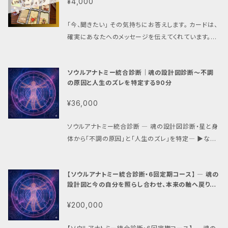
¥4,000
星術（Jyotish）のホロスコープを読み解き、 ・どんな
環境でエネルギーが上がるか ・どんな仕事スタイルが
「今、聞きたい」 その気持ちにお答えします。 カードは、
本来の自分に合っているか ・今の状況が星からはどう
確実にあなたへのメッセージを伝えてくれています。目
見えているか をテキストPDFにまとめてお届けします。
に見えない力を借りて、自信と喜びをゲットしてくださ
占いではなく、5千年前のヴェーダに基づく 「光の知識」
い。 このリーディングでは、様々なカードからあなたに
から読み解く、あなただけの答えです。 こんな方へ ・仕
ソウルアナトミー統合診断｜魂の設計図診断〜不調
ぴったりのものを《1枚》選び、＋ルノルマンカード《３枚
事がしんどいけど、理由がわからない ・転職や変化を
の原因と人生のズレを特定する90分
引き》をして、トータル４枚のカードからの力強いメッセ
考えているけど踏み出せない ・自分に合う環境・仕事
ージを送らせていただきます。 メッセージを受け取った
¥36,000
スタイルを知りたい ・「なんか違う」という感覚が続いて
ら、それを心に置いて行動してください。そうすれば、予
いる ・星や占星術に興味がある 診断内容 (1) あなた
期しないラッキーがやってきますよ♪ 【内容】 ①お申込
ソウルアナトミー統合診断 ― 魂の設計図診断・星と身
のラグナ（生まれ持った本質・外見・エネルギーの使い
みの備考欄に、カードに見て欲しい内容をお書きくださ
体から「不調の原因」と「人生のズレ」を特定― ▶なぜ
方） (2) 仕事運・ダルマ（10室・6室の配置から読み解
い。 ②お申込み後、ご登録メールアドレスに私のLINE
このセッションをつくったのか 人が苦しむのは、能力が
く） (3) あなたが輝ける環境・仕事スタイルの傾向 (4)
のIDを書いてメールを送りますので、それを見てID検
足りないからではありません。 本来の自分とズレた場
今の時期の星の流れ（ダシャーの概要） (5) ひとことア
索をして、LINEメッセージにお名前を書いてLINE投稿
【ソウルアナトミー統合診断・6回定期コース】 ― 魂の
所で、ズレた方向に進んでいるから。 あなたの人生は、
ドバイス 料金・納品について 料金：3,000円 納品：テ
して私と繋がってください。 既にLINEで繋がっている
設計図と今の自分を照らし合わせ、本来の軸へ戻り続
こんなにも素晴らしく設定されています。 そのことに気
キストPDF（メール送付） 納品期間：お申込みから5〜
ける6ヶ月 ―
方は、お申込み後、一度私にLINEメッセージを送ってく
づいた時、人は自然に楽になり、前を向けるようにな
7日以内 お申込み方法（必ずご確認ください） ご購入
¥200,000
ださい。 ③サイキックカードリーディングをお送りして
る。 そう信じているから、このセッションをつくりました。
後、備考欄に以下をご記入ください。 (1) 生年月日 (2)
から、一度だけ質問などの返信をしていただけます。私
▶どうやって読み解くのか 5千年前のヴェーダに基づく
出生時間（不明な場合は「朝・昼・夜」などでも可） (3)